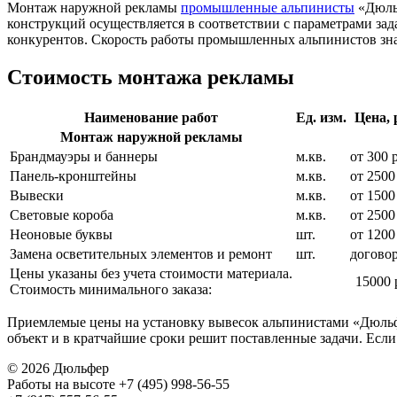
Монтаж наружной рекламы
промышленные альпинисты
«Дюльф
конструкций осуществляется в соответствии с параметрами за
конкурентов. Скорость работы промышленных альпинистов зн
Стоимость монтажа рекламы
Наименование работ
Ед. изм.
Цена, 
Монтаж наружной рекламы
Брандмауэры и баннеры
м.кв.
от 300 
Панель-кронштейны
м.кв.
от 2500
Вывески
м.кв.
от 1500
Световые короба
м.кв.
от 2500
Неоновые буквы
шт.
от 1200
Замена осветительных элементов и ремонт
шт.
догово
Цены указаны без учета стоимости материала.
15000 
Стоимость минимального заказа:
Приемлемые цены на установку вывесок альпинистами «Дюльф
объект и в кратчайшие сроки решит поставленные задачи. Есл
© 2026 Дюльфер
Работы на высоте
+7 (495) 998-56-55