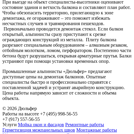
При выезде на объект специалисты-высотники оценивают
состояние здания и ветхость балкона и составляют план работ.
Чтобы обезопасить территорию, прилегающую к зоне
демонтажа, ее огораживают – это поможет избежать
несчастных случаев и травмирования пешеходов.
Первоначально проводится демонтаж стекол. Если балкон
открытый, альпинисты сразу приступают к срезке
ограждающих конструкций из металла. Плиту балкона
разрезают специальным оборудованием – алмазным резаком,
отбойным молотком, ломом, перфоратором. Постепенно части
бетона будут разрушаться, открывая арматурные прутья. Балки
устраняют при помощи установки временных опор.
Промышленные альпинисты «Дюльфер» предлагают
доступные цены на демонтаж балконов. Опытные
специалисты быстро и профессионально справятся с
поставленной задачей и устранят аварийную конструкцию.
Цена работы напрямую зависит от сложности и объема
объекта.
© 2026 Дюльфер
Работы на высоте
+7 (495) 998-56-55
+7 (917) 557-56-55
Услуги
Мойка окон и фасадов
Ремонтные работы
Герметизиция межпанельных швов
Монтажные работы