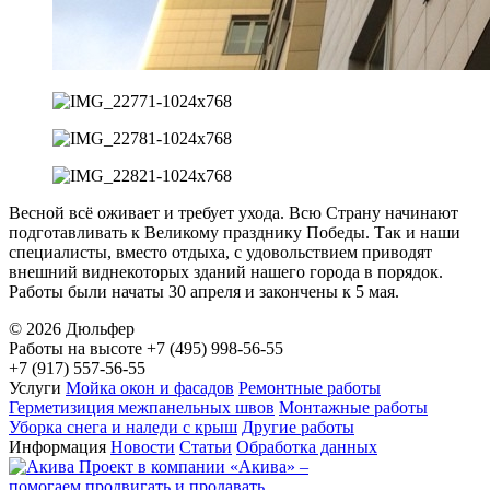
Весной всё оживает и требует ухода. Всю Страну начинают
подготавливать к Великому празднику Победы. Так и наши
специалисты, вместо отдыха, с удовольствием приводят
внешний виднекоторых зданий нашего города в порядок.
Работы были начаты 30 апреля и закончены к 5 мая.
© 2026 Дюльфер
Работы на высоте
+7 (495) 998-56-55
+7 (917) 557-56-55
Услуги
Мойка окон и фасадов
Ремонтные работы
Герметизиция межпанельных швов
Монтажные работы
Уборка снега и наледи с крыш
Другие работы
Информация
Новости
Статьи
Обработка данных
Проект в компании
«Акива»
–
помогаем продвигать и продавать